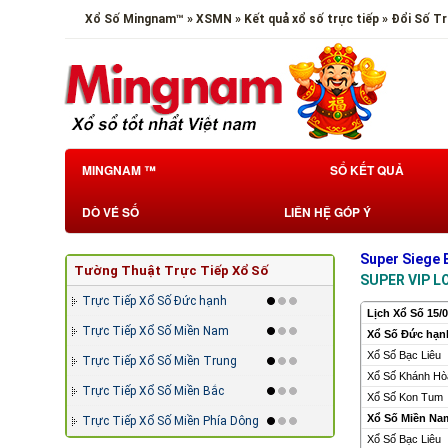
Xổ Số Mingnam™ » XSMN » Kết quả xổ số trực tiếp » Đổi Số 
MINGNAM ™
SỔ KẾT QUẢ
DÒ VÉ SỐ
LIÊN HỆ GÓP Ý
Super Siege 
Tường Thuật Trực Tiếp Xổ Số
SUPER VIP L
Trực Tiếp Xổ Số Đức hạnh
Lịch Xổ Số 15/
Trực Tiếp Xổ Số Miền Nam
Xổ Số Đức hạn
Xổ Số Bạc Liêu
Trực Tiếp Xổ Số Miền Trung
Xổ Số Khánh Hò
Trực Tiếp Xổ Số Miền Bắc
Xổ Số Kon Tum
Xổ Số Miền Na
Trực Tiếp Xổ Số Miền Phía Dông
Xổ Số Bạc Liêu