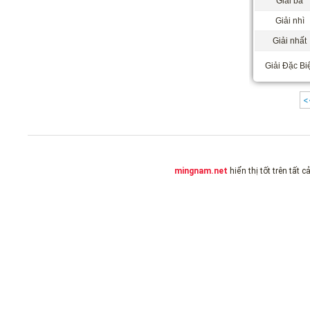
Giải ba
Giải nhì
Giải nhất
Giải Đặc Bi
<
mingnam.net
hiển thị tốt trên tất c