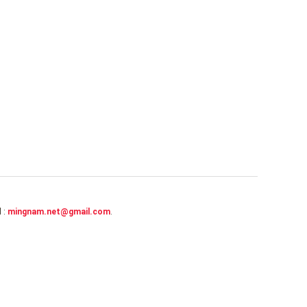
l :
mingnam.net@gmail.com
.