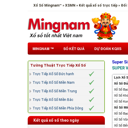
Xổ Số Mingnam™ » XSMN » Kết quả xổ số trực tiếp » Đổ
MINGNAM ™
SỔ KẾT QUẢ
DỰ ĐOÁN KQXS
Super S
Tường Thuật Trực Tiếp Xổ Số
SUPER V
Trực Tiếp Xổ Số Đức hạnh
Lịch Xổ S
Trực Tiếp Xổ Số Miền Nam
Xổ Số Đ
Xổ Số Bạc
Trực Tiếp Xổ Số Miền Trung
Xổ Số Kh
Trực Tiếp Xổ Số Miền Bắc
Xổ Số Ko
Xổ Số M
Trực Tiếp Xổ Số Miền Phía Dông
Xổ Số Bạc
Xổ Số Vũ
Kết quả xổ số theo ngày
Xổ Số Bế