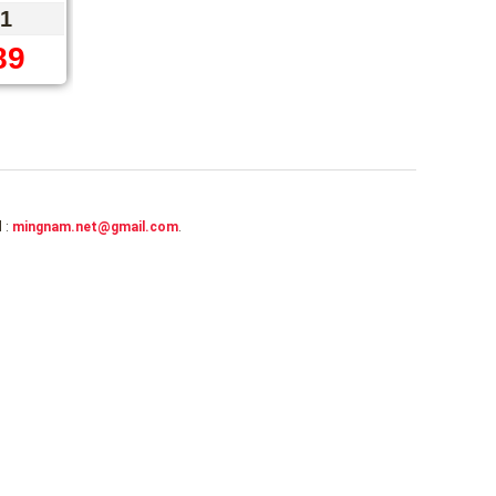
1
89
l :
mingnam.net@gmail.com
.