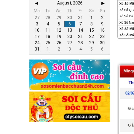
◀
August, 2026
▶
Xổ Số Mi
Xổ Số Qu
Mo
Tu
We
Th
Fr
Sa
Su
Xổ Số Đà
27
28
29
30
31
1
2
Xổ Số Na
3
4
5
6
7
8
9
Xổ Số Mi
10
11
12
13
14
15
16
Xổ Số Mi
17
18
19
20
21
22
23
24
25
26
27
28
29
30
31
1
2
3
4
5
6
Ming
Th
02/0
Giả
Giả