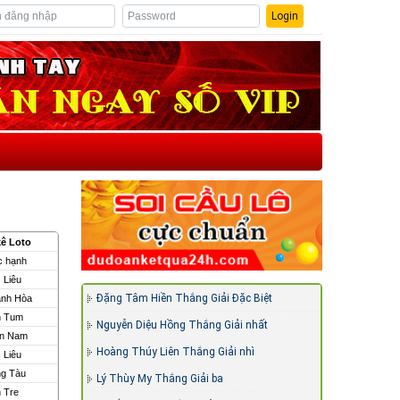
Login
ê Loto
c hạnh
 Liêu
Đặng Tâm Hiền Thắng Giải Đặc Biệt
ánh Hòa
n Tum
Nguyễn Diệu Hồng Thắng Giải nhất
ền Nam
Hoàng Thúy Liên Thắng Giải nhì
 Liêu
ng Tàu
Lý Thùy My Thắng Giải ba
 Tre