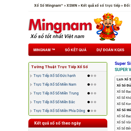
Xổ Số Mingnam™ » XSMN » Kết quả xổ số trực tiếp » Đổ
MINGNAM ™
SỔ KẾT QUẢ
DỰ ĐOÁN KQXS
Super S
Tường Thuật Trực Tiếp Xổ Số
SUPER V
Trực Tiếp Xổ Số Đức hạnh
Lịch Xổ S
Trực Tiếp Xổ Số Miền Nam
Xổ Số Đ
Xổ Số Bạc
Trực Tiếp Xổ Số Miền Trung
Xổ Số Kh
Trực Tiếp Xổ Số Miền Bắc
Xổ Số Ko
Xổ Số M
Trực Tiếp Xổ Số Miền Phía Dông
Xổ Số Bạc
Xổ Số Vũ
Kết quả xổ số theo ngày
Xổ Số Bế