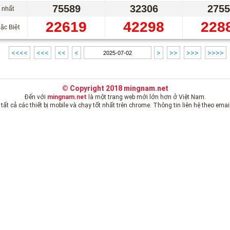
75589
32306
2755
 nhất
22619
42298
228
ặc Biệt
<<<<
<<<
<<
<
>
>>
>>>
>>>>
© Copyright 2018 mingnam.net
Đến với
mingnam.net
là một trang web mới lớn hơn ở Việt Nam.
n tất cả các thiết bị mobile và chạy tốt nhất trên chrome.
Thông tin liên hệ theo emai