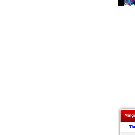
Ming
Th