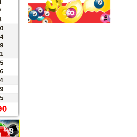
4
7
3
0
4
9
1
5
6
4
9
5
90