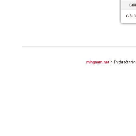
Giải
Giải Đ
mingnam.net
hiển thị tốt trê