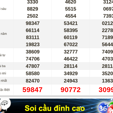
3330
4620
312
8829
5515
069
i sáu
2502
4554
739
98347
53421
0212
66114
58395
2278
i năm
83111
60119
7189
19823
67022
5644
38609
32777
7409
i tư
74706
46422
4703
47807
28114
2811
i ba
58580
34929
3520
i nhì
82470
24943
1363
 nhất
59847
90772
309
ặc Biệt