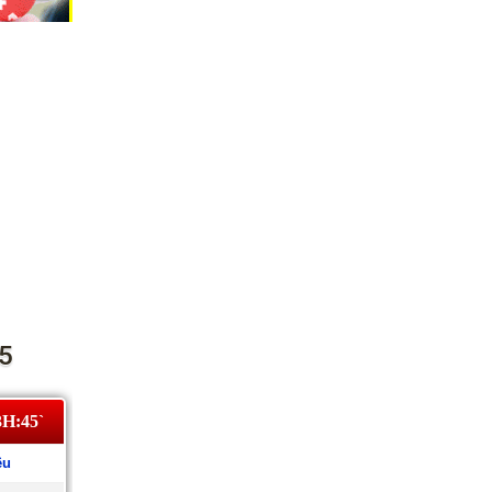
5
3H:45`
êu