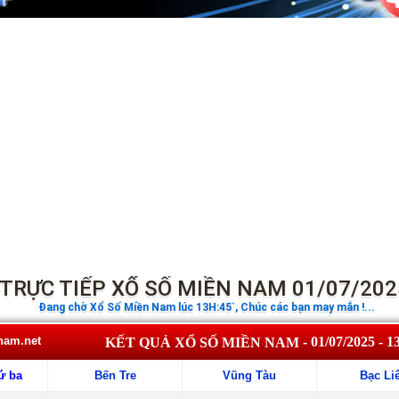
TRỰC TIẾP XỔ SỐ MIỀN NAM 01/07/202
Đang chờ Xổ Số Miền Nam lúc 13H:45`, Chúc các bạn may mắn !...
nam.net
- 01/07/2025 - 1
KẾT QUẢ XỔ SỐ MIỀN NAM
ứ ba
Bến Tre
Vũng Tàu
Bạc Li