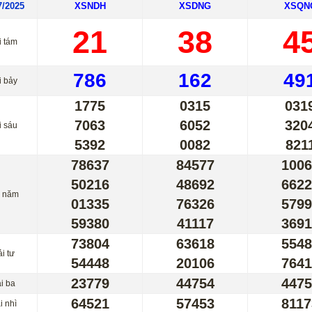
7/2025
XSNDH
XSDNG
XSQN
21
38
4
i tám
786
162
49
i bảy
1775
0315
031
7063
6052
320
i sáu
5392
0082
821
78637
84577
1006
50216
48692
6622
i năm
01335
76326
5799
59380
41117
3691
73804
63618
5548
i tư
54448
20106
7641
23779
44754
4475
i ba
64521
57453
8117
i nhì