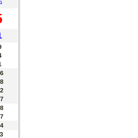
G
5
1
9
4
1
6
8
2
7
8
7
4
3