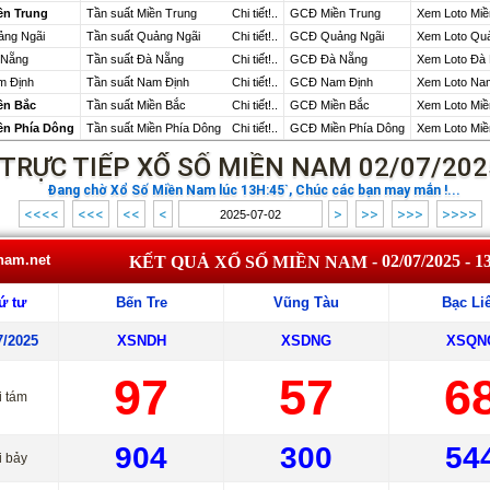
ền Trung
Tần suất Miền Trung
Chi tiết!..
GCĐ Miền Trung
Xem Loto Miề
ảng Ngãi
Tần suất Quảng Ngãi
Chi tiết!..
GCĐ Quảng Ngãi
Xem Loto Qu
 Nẵng
Tần suất Đà Nẵng
Chi tiết!..
GCĐ Đà Nẵng
Xem Loto Đà
m Định
Tần suất Nam Định
Chi tiết!..
GCĐ Nam Định
Xem Loto Na
ền Bắc
Tần suất Miền Bắc
Chi tiết!..
GCĐ Miền Bắc
Xem Loto Miề
ền Phía Dông
Tần suất Miền Phía Dông
Chi tiết!..
GCĐ Miền Phía Dông
Xem Loto Miề
TRỰC TIẾP XỔ SỐ MIỀN NAM 02/07/202
Đang chờ Xổ Số Miền Nam lúc 13H:45`, Chúc các bạn may mắn !...
<<<<
<<<
<<
<
>
>>
>>>
>>>>
nam.net
- 02/07/2025 - 1
KẾT QUẢ XỔ SỐ MIỀN NAM
ứ tư
Bến Tre
Vũng Tàu
Bạc Li
7/2025
XSNDH
XSDNG
XSQN
97
57
6
i tám
904
300
54
i bảy