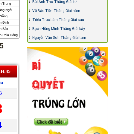
Bùi Ánh Thơ Thắng Giải tư
n Trung
ảng Ngãi
Võ Bảo Tiên Thắng Giải năm
 Nẵng
Triệu Trúc Lâm Thắng Giải sáu
m Định
Bạch Hồng Minh Thắng Giải bảy
n Bắc
n Phía Dông
Nguyễn Vân Sơn Thắng Giải tám
5
3H:45`
êu
G
8
4