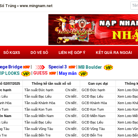
i Số Trúng » www.mingnam.net
SỔ KQXS
DÒ VÉ SỐ
LIÊN HỆ GÓP Ý
KẾT QUẢ RA NGOÀI
iege Bridge
|
Special 3
|
MB Boulder
|
GUESS
|
IP LOOKS
May mắn
ố 02/07/2025
Thống kê tần suất xổ số
Gan cực đại
Thống k
ức hạnh
Tần suất Đức hạnh
Chi tiết!..
GCĐ Đức hạnh
Xem Loto Đứ
 Liêu
Tần suất Bạc Liêu
Chi tiết!..
GCĐ Bạc Liêu
Xem Loto Bạc
ánh Hòa
Tần suất Khánh Hòa
Chi tiết!..
GCĐ Khánh Hòa
Xem Loto Kh
n Tum
Tần suất Kon Tum
Chi tiết!..
GCĐ Kon Tum
Xem Loto Ko
iền Nam
Tần suất Miền Nam
Chi tiết!..
GCĐ Miền Nam
Xem Loto Mi
 Liêu
Tần suất Bạc Liêu
Chi tiết!..
GCĐ Bạc Liêu
Xem Loto Bạc
ng Tàu
Tần suất Vũng Tàu
Chi tiết!..
GCĐ Vũng Tàu
Xem Loto Vũ
n Tre
Tần suất Bến Tre
Chi tiết!..
GCĐ Bến Tre
Xem Loto Bến