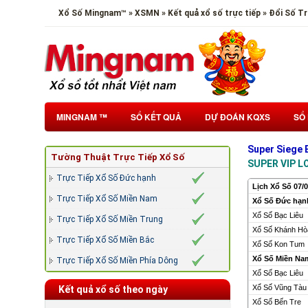
Xổ Số Mingnam™ » XSMN » Kết quả xổ số trực tiếp » Đổi Số 
MINGNAM ™
SỔ KẾT QUẢ
DỰ ĐOÁN KQXS
SỔ
Super Siege 
Tường Thuật Trực Tiếp Xổ Số
SUPER VIP L
Trực Tiếp Xổ Số Đức hạnh
Lịch Xổ Số 07/
Trực Tiếp Xổ Số Miền Nam
Xổ Số Đức hạn
Xổ Số Bạc Liêu
Trực Tiếp Xổ Số Miền Trung
Xổ Số Khánh Hò
Trực Tiếp Xổ Số Miền Bắc
Xổ Số Kon Tum
Xổ Số Miền Na
Trực Tiếp Xổ Số Miền Phía Dông
Xổ Số Bạc Liêu
Xổ Số Vũng Tàu
Kết quả xổ số theo ngày
Xổ Số Bến Tre