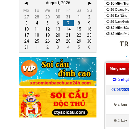
◀
August, 2026
▶
Xổ Số Miền Tr
Xổ Số Quảng Ng
Mo
Tu
We
Th
Fr
Sa
Su
Xổ Số Đà Nẵng
27
28
29
30
31
1
2
Xổ Số Nam Định
3
4
5
6
7
8
9
Xổ Số Miền Bắ
10
11
12
13
14
15
16
Xổ Số Miền Ph
17
18
19
20
21
22
23
24
25
26
27
28
29
30
TR
31
1
2
3
4
5
6
<
Mingnam.n
Chủ nhật
07/06/202
Giải tám
Giải bảy