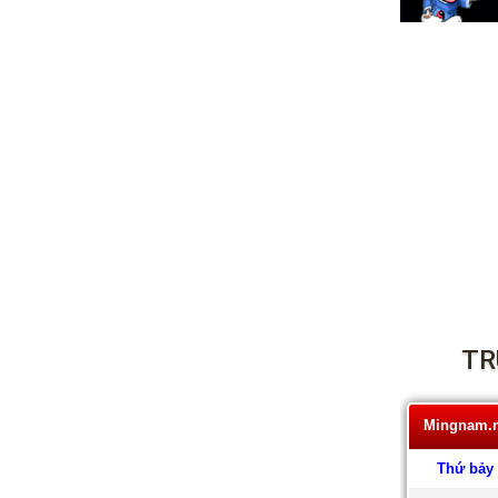
TR
Mingnam.n
Thứ bảy