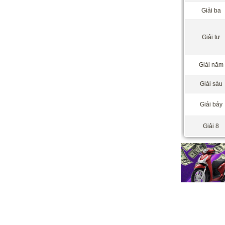
Giải ba
Giải tư
Giải năm
Giải sáu
Giải bảy
Giải 8