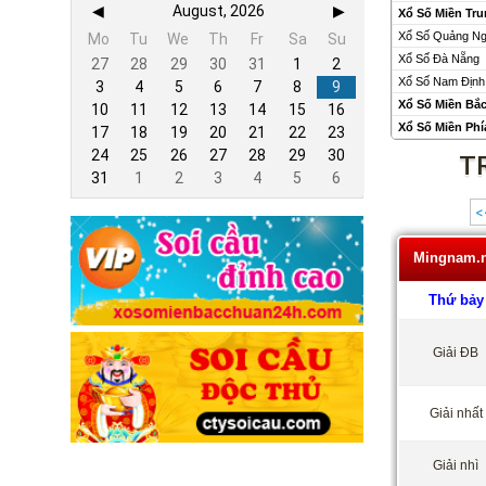
◀
August, 2026
▶
Xổ Số Miền Tr
Xổ Số Quảng Ng
Mo
Tu
We
Th
Fr
Sa
Su
Xổ Số Đà Nẵng
27
28
29
30
31
1
2
Xổ Số Nam Định
3
4
5
6
7
8
9
Xổ Số Miền Bắ
10
11
12
13
14
15
16
Xổ Số Miền Ph
17
18
19
20
21
22
23
24
25
26
27
28
29
30
T
31
1
2
3
4
5
6
<
Mingnam.n
Thứ bảy
Giải ĐB
Giải nhất
Giải nhì