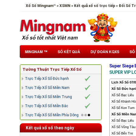
Xổ Số Mingnam™ » XSMN » Kết quả xổ số trực tiếp » Đổi Số 
MINGNAM ™
SỔ KẾT QUẢ
DỰ ĐOÁN KQXS
SỔ
Super Siege 
Tường Thuật Trực Tiếp Xổ Số
SUPER VIP L
Trực Tiếp Xổ Số Đức hạnh
Lịch Xổ Số 07/
Trực Tiếp Xổ Số Miền Nam
Xổ Số Đức hạn
Xổ Số Bạc Liêu
Trực Tiếp Xổ Số Miền Trung
Xổ Số Khánh Hò
Trực Tiếp Xổ Số Miền Bắc
Xổ Số Kon Tum
Xổ Số Miền Na
Trực Tiếp Xổ Số Miền Phía Dông
Xổ Số Bạc Liêu
Xổ Số Vũng Tàu
Kết quả xổ số theo ngày
Xổ Số Bến Tre