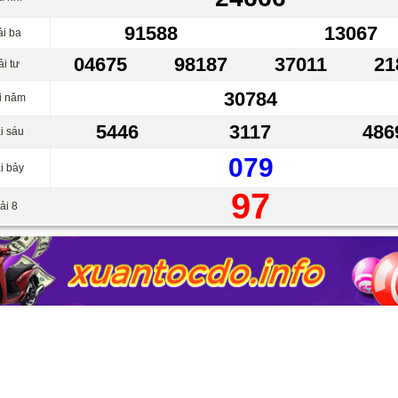
91588
13067
ải ba
04675
98187
37011
21
ải tư
30784
i năm
5446
3117
486
i sáu
079
i bảy
97
ải 8