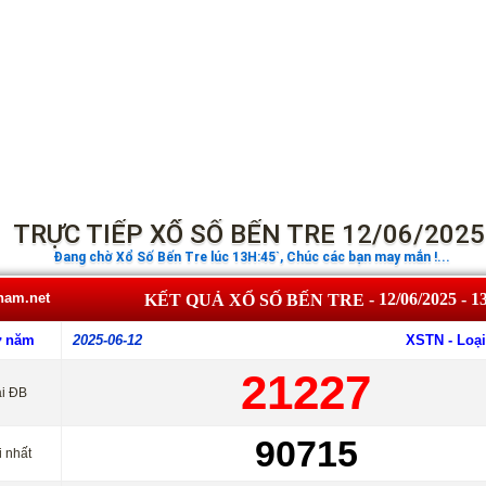
TRỰC TIẾP XỔ SỐ BẾN TRE 12/06/2025
Đang chờ Xổ Số Bến Tre lúc 13H:45`, Chúc các bạn may mắn !...
nam.net
- 12/06/2025 - 1
KẾT QUẢ XỔ SỐ BẾN TRE
 năm
2025-06-12
XSTN - Loại
21227
ải ĐB
90715
i nhất