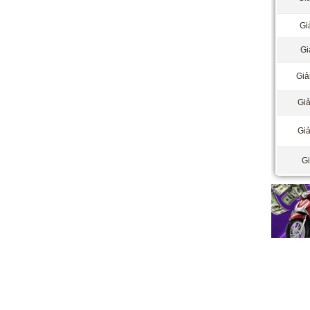
Gi
Gi
Giả
Giả
Giả
Gi