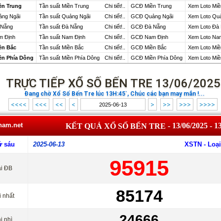
ền Trung
Tần suất Miền Trung
Chi tiết!..
GCĐ Miền Trung
Xem Loto Miề
ảng Ngãi
Tần suất Quảng Ngãi
Chi tiết!..
GCĐ Quảng Ngãi
Xem Loto Qu
 Nẵng
Tần suất Đà Nẵng
Chi tiết!..
GCĐ Đà Nẵng
Xem Loto Đà
m Định
Tần suất Nam Định
Chi tiết!..
GCĐ Nam Định
Xem Loto Na
ền Bắc
Tần suất Miền Bắc
Chi tiết!..
GCĐ Miền Bắc
Xem Loto Miề
ền Phía Dông
Tần suất Miền Phía Dông
Chi tiết!..
GCĐ Miền Phía Dông
Xem Loto Miề
TRỰC TIẾP XỔ SỐ BẾN TRE 13/06/2025
Đang chờ Xổ Số Bến Tre lúc 13H:45`, Chúc các bạn may mắn !...
<<<<
<<<
<<
<
>
>>
>>>
>>>>
nam.net
- 13/06/2025 - 1
KẾT QUẢ XỔ SỐ BẾN TRE
ứ sáu
2025-06-13
XSTN - Loại
95915
ải ĐB
85174
i nhất
24666
i nhì