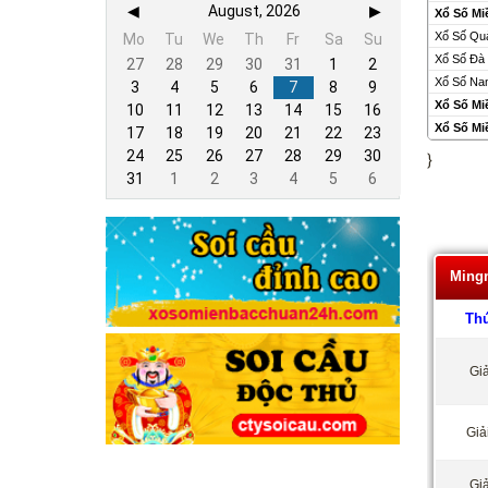
◀
August, 2026
▶
Xổ Số Mi
Xổ Số Qu
Mo
Tu
We
Th
Fr
Sa
Su
Xổ Số Đà
27
28
29
30
31
1
2
Xổ Số Na
3
4
5
6
7
8
9
Xổ Số Mi
10
11
12
13
14
15
16
Xổ Số Mi
17
18
19
20
21
22
23
24
25
26
27
28
29
30
}
31
1
2
3
4
5
6
Ming
Th
Gi
Giả
Giả