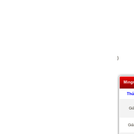
}
Ming
Thứ
Gi
Giả