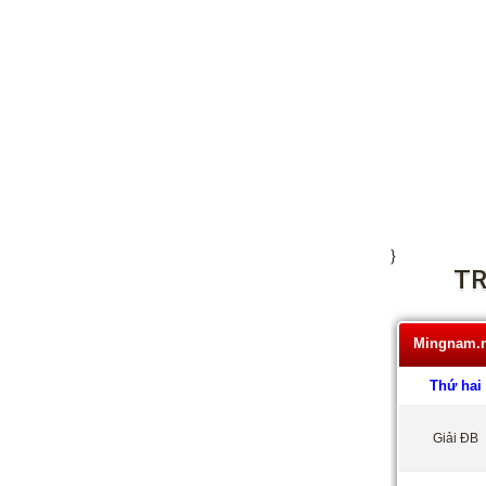
}
TR
Mingnam.n
Thứ hai
Giải ĐB