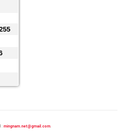
255
6
l :
mingnam.net@gmail.com
.