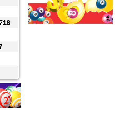
718
7