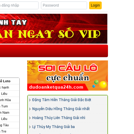
Login
ê Loto
c hạnh
 Liêu
Đặng Tâm Hiền Thắng Giải Đặc Biệt
ánh Hòa
n Tum
Nguyễn Diệu Hồng Thắng Giải nhất
ền Nam
Hoàng Thúy Liên Thắng Giải nhì
 Liêu
ng Tàu
Lý Thùy My Thắng Giải ba
 Tre