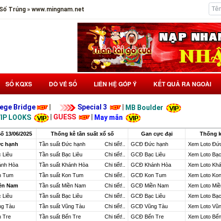
i Số Trúng » www.mingnam.net
SỔ KQXS
DÒ VÉ SỐ
LIÊN HỆ GÓP Ý
KẾT QUẢ RA NGOÀI
iege Bridge
|
Special 3
|
MB Boulder
|
GUESS
|
IP LOOKS
May mắn
ố 13/06/2025
Thống kê tần suất xổ số
Gan cực đại
Thống k
ức hạnh
Tần suất Đức hạnh
Chi tiết!..
GCĐ Đức hạnh
Xem Loto Đứ
 Liêu
Tần suất Bạc Liêu
Chi tiết!..
GCĐ Bạc Liêu
Xem Loto Bạc
ánh Hòa
Tần suất Khánh Hòa
Chi tiết!..
GCĐ Khánh Hòa
Xem Loto Kh
n Tum
Tần suất Kon Tum
Chi tiết!..
GCĐ Kon Tum
Xem Loto Ko
iền Nam
Tần suất Miền Nam
Chi tiết!..
GCĐ Miền Nam
Xem Loto Mi
 Liêu
Tần suất Bạc Liêu
Chi tiết!..
GCĐ Bạc Liêu
Xem Loto Bạc
ng Tàu
Tần suất Vũng Tàu
Chi tiết!..
GCĐ Vũng Tàu
Xem Loto Vũ
n Tre
Tần suất Bến Tre
Chi tiết!..
GCĐ Bến Tre
Xem Loto Bến