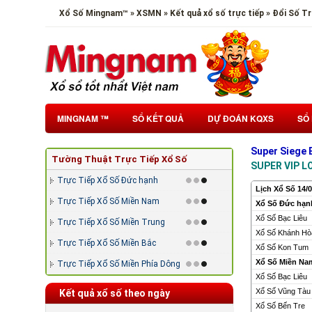
Xổ Số Mingnam™ » XSMN » Kết quả xổ số trực tiếp » Đổi Số 
MINGNAM ™
SỔ KẾT QUẢ
DỰ ĐOÁN KQXS
SỔ
Super Siege 
Tường Thuật Trực Tiếp Xổ Số
SUPER VIP L
Trực Tiếp Xổ Số Đức hạnh
Lịch Xổ Số 14/
Trực Tiếp Xổ Số Miền Nam
Xổ Số Đức hạn
Xổ Số Bạc Liêu
Trực Tiếp Xổ Số Miền Trung
Xổ Số Khánh Hò
Trực Tiếp Xổ Số Miền Bắc
Xổ Số Kon Tum
Xổ Số Miền Na
Trực Tiếp Xổ Số Miền Phía Dông
Xổ Số Bạc Liêu
Xổ Số Vũng Tàu
Kết quả xổ số theo ngày
Xổ Số Bến Tre