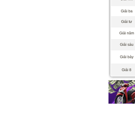
Giải ba
Giải tư
Giải năm
Giải sáu
Giải bảy
Giải 8