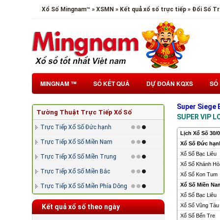
Xổ Số Mingnam™ » XSMN » Kết quả xổ số trực tiếp » Đổi Số 
MINGNAM ™
SỔ KẾT QUẢ
DỰ ĐOÁN KQXS
SỔ
Super Siege 
Tường Thuật Trực Tiếp Xổ Số
SUPER VIP L
Trực Tiếp Xổ Số Đức hạnh
Lịch Xổ Số 30/
Trực Tiếp Xổ Số Miền Nam
Xổ Số Đức hạn
Xổ Số Bạc Liêu
Trực Tiếp Xổ Số Miền Trung
Xổ Số Khánh Hò
Trực Tiếp Xổ Số Miền Bắc
Xổ Số Kon Tum
Xổ Số Miền Na
Trực Tiếp Xổ Số Miền Phía Dông
Xổ Số Bạc Liêu
Xổ Số Vũng Tàu
Kết quả xổ số theo ngày
Xổ Số Bến Tre