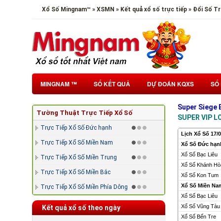
Xổ Số Mingnam™ » XSMN » Kết quả xổ số trực tiếp » Đổi Số 
MINGNAM ™
SỔ KẾT QUẢ
DỰ ĐOÁN KQXS
SỔ
Super Siege 
Tường Thuật Trực Tiếp Xổ Số
SUPER VIP L
Trực Tiếp Xổ Số Đức hạnh
Lịch Xổ Số 17/
Trực Tiếp Xổ Số Miền Nam
Xổ Số Đức hạn
Xổ Số Bạc Liêu
Trực Tiếp Xổ Số Miền Trung
Xổ Số Khánh Hò
Trực Tiếp Xổ Số Miền Bắc
Xổ Số Kon Tum
Xổ Số Miền Na
Trực Tiếp Xổ Số Miền Phía Dông
Xổ Số Bạc Liêu
Xổ Số Vũng Tàu
Kết quả xổ số theo ngày
Xổ Số Bến Tre