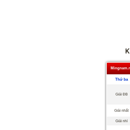
K
Mingnam.n
Thứ ba
Giải ĐB
Giải nhất
Giải nhì