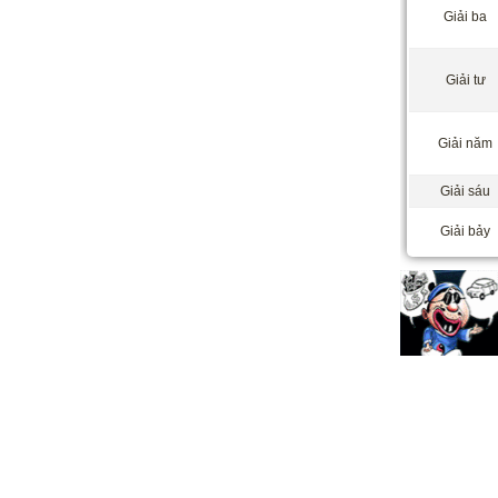
Giải ba
Giải tư
Giải năm
Giải sáu
Giải bảy