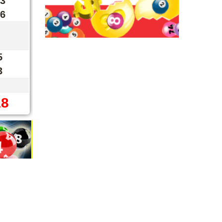
3
6
5
3
18