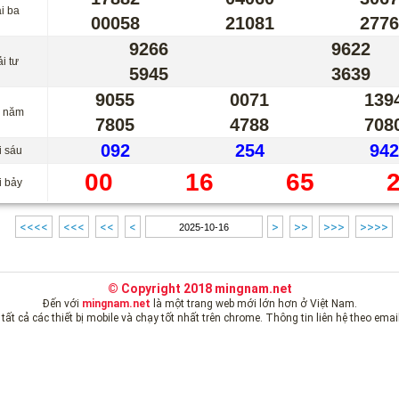
i ba
00058
21081
2776
9266
9622
i tư
5945
3639
9055
0071
139
i năm
7805
4788
708
092
254
942
i sáu
00
16
65
i bảy
<<<<
<<<
<<
<
>
>>
>>>
>>>>
© Copyright 2018 mingnam.net
Đến với
mingnam.net
là một trang web mới lớn hơn ở Việt Nam.
n tất cả các thiết bị mobile và chạy tốt nhất trên chrome.
Thông tin liên hệ theo emai