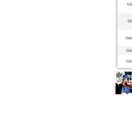
Giả
Giả
Giả
Giả
Giả