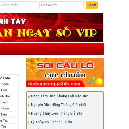
Login
ê Loto
c hạnh
 Liêu
Đặng Tâm Hiền Thắng Giải Đặc Biệt
ánh Hòa
n Tum
Nguyễn Diệu Hồng Thắng Giải nhất
ền Nam
Hoàng Thúy Liên Thắng Giải nhì
 Liêu
ng Tàu
Lý Thùy My Thắng Giải ba
 Tre