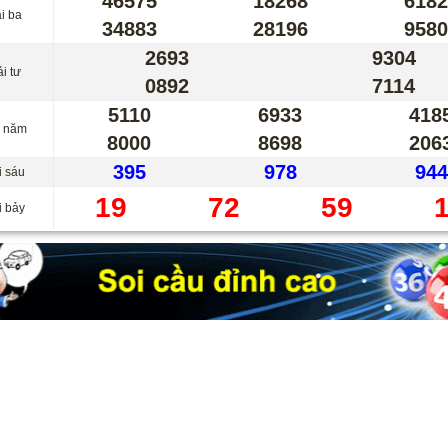
46575
18268
6182
i ba
34883
28196
9580
2693
9304
i tư
0892
7114
5110
6933
418
i năm
8000
8698
206
395
978
944
i sáu
19
72
59
i bảy