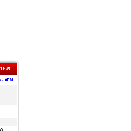
7H:45`
EM-10EM
6