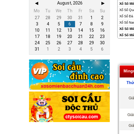
◀
August, 2026
▶
Xổ Số Mi
Xổ Số Qu
Mo
Tu
We
Th
Fr
Sa
Su
Xổ Số Đà
27
28
29
30
31
1
2
Xổ Số Na
3
4
5
6
7
8
9
Xổ Số Mi
10
11
12
13
14
15
16
Xổ Số Mi
17
18
19
20
21
22
23
24
25
26
27
28
29
30
31
1
2
3
4
5
6
Ming
Thứ
Giả
Giải
Giả