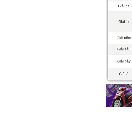
Giải ba
Giải tư
Giải năm
Giải sáu
Giải bảy
Giải 8