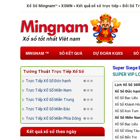
Xổ Số Mingnam™ » XSMN » Kết quả xổ số trực tiếp » Đổi Số 
MINGNAM ™
SỔ KẾT QUẢ
DỰ ĐOÁN KQXS
SỔ
Super Siege 
Tường Thuật Trực Tiếp Xổ Số
SUPER VIP L
Trực Tiếp Xổ Số Đức hạnh
Lịch Xổ Số 16/
Trực Tiếp Xổ Số Miền Nam
Xổ Số Đức hạn
Xổ Số Bạc Liêu
Trực Tiếp Xổ Số Miền Trung
Xổ Số Khánh Hò
Trực Tiếp Xổ Số Miền Bắc
Xổ Số Kon Tum
Xổ Số Miền Na
Trực Tiếp Xổ Số Miền Phía Dông
Xổ Số Bạc Liêu
Xổ Số Vũng Tàu
Kết quả xổ số theo ngày
Xổ Số Bến Tre