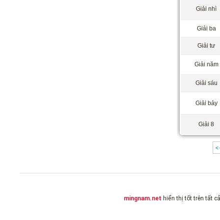
Giải nhì
Giải ba
Giải tư
Giải năm
Giải sáu
Giải bảy
Giải 8
<
mingnam.net
hiển thị tốt trên tất c