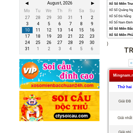
◀
August, 2026
▶
Xổ Số Miền Tr
Xổ Số Quảng Ng
Mo
Tu
We
Th
Fr
Sa
Su
Xổ Số Đà Nẵng
27
28
29
30
31
1
2
Xổ Số Nam Định
3
4
5
6
7
8
9
Xổ Số Miền Bắ
10
11
12
13
14
15
16
Xổ Số Miền Ph
17
18
19
20
21
22
23
24
25
26
27
28
29
30
}
TR
31
1
2
3
4
5
6
<
Mingnam.n
Thứ hai
Giải ĐB
Giải nhất
Giải nhì