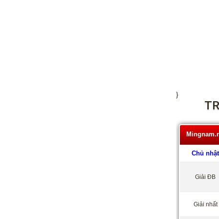
}
TR
Mingnam.n
Chủ nhật
Giải ĐB
Giải nhất