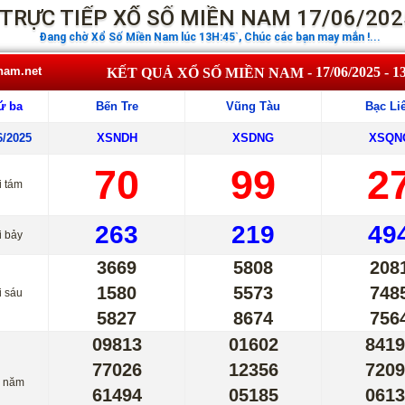
TRỰC TIẾP XỔ SỐ MIỀN NAM 17/06/202
Đang chờ Xổ Số Miền Nam lúc 13H:45`, Chúc các bạn may mắn !...
nam.net
- 17/06/2025 - 1
KẾT QUẢ XỔ SỐ MIỀN NAM
ứ ba
Bến Tre
Vũng Tàu
Bạc Li
6/2025
XSNDH
XSDNG
XSQN
70
99
2
i tám
263
219
49
i bảy
3669
5808
208
1580
5573
748
i sáu
5827
8674
756
09813
01602
8419
77026
12356
7209
i năm
61494
05185
0613