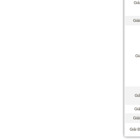
Giả
Giả
Giả
Giả
Giả
Giải
Giải Đ