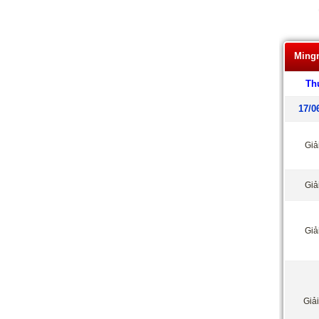
Ming
Th
17/0
Giả
Giả
Giả
Giả