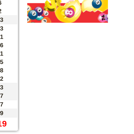
6
2
3
3
1
6
1
5
8
2
3
7
7
9
19