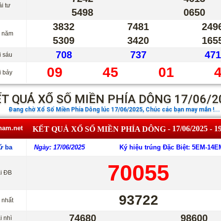
i tư
5498
0650
3832
7481
249
i năm
5309
3420
165
708
737
471
i sáu
09
45
01
i bảy
T QUẢ XỔ SỐ MIỀN PHÍA DÔNG 17/06/2
Đang chờ Xổ Số Miền Phía Dông lúc 17/06/2025, Chúc các bạn may mắn !...
nam.net
- 17/06/2025 - 1
KẾT QUẢ XỔ SỐ MIỀN PHÍA DÔNG
ứ ba
Ngày: 17/06/2025
Ký hiệu trúng Đặc Biệt: 5EM-14
70055
i ĐB
93722
 nhất
74680
98600
i nhì