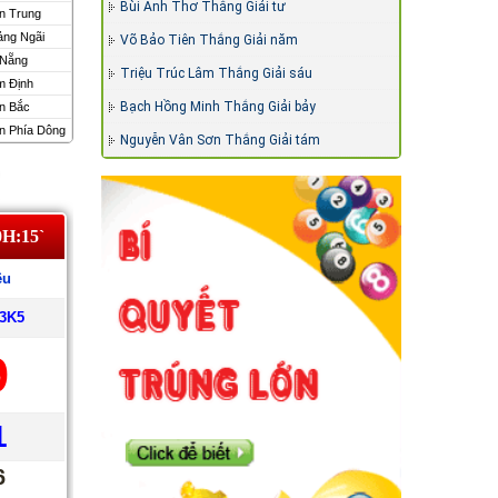
Bùi Ánh Thơ Thắng Giải tư
n Trung
ảng Ngãi
Võ Bảo Tiên Thắng Giải năm
 Nẵng
Triệu Trúc Lâm Thắng Giải sáu
m Định
Bạch Hồng Minh Thắng Giải bảy
n Bắc
n Phía Dông
Nguyễn Vân Sơn Thắng Giải tám
0H:15`
êu
T3K5
9
1
6