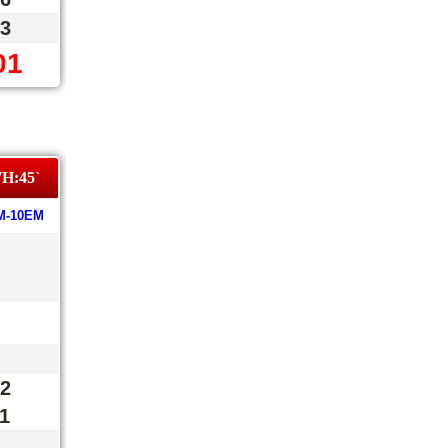
3
01
7H:45`
EM-10EM
2
1