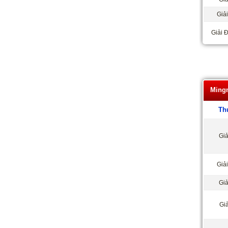
Giải
Giải Đ
Ming
Th
Giả
Giải
Giả
Giả