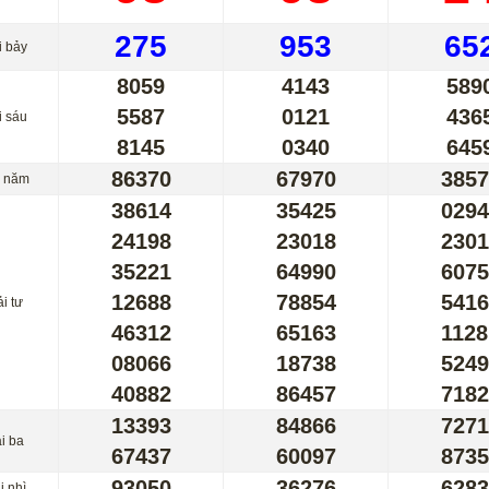
275
953
65
i bảy
8059
4143
589
5587
0121
436
i sáu
8145
0340
645
86370
67970
3857
i năm
38614
35425
0294
24198
23018
2301
35221
64990
6075
12688
78854
5416
i tư
46312
65163
1128
08066
18738
5249
40882
86457
7182
13393
84866
7271
i ba
67437
60097
8735
93050
36276
6283
i nhì