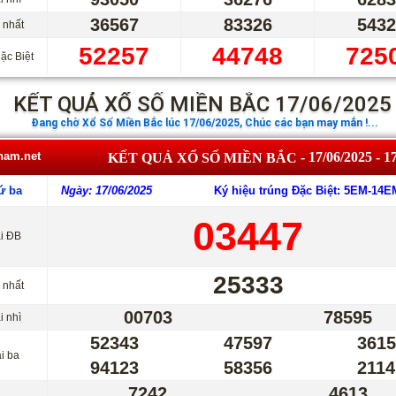
36567
83326
5432
 nhất
52257
44748
725
ặc Biệt
KẾT QUẢ XỔ SỐ MIỀN BẮC 17/06/2025
Đang chờ Xổ Số Miền Bắc lúc 17/06/2025, Chúc các bạn may mắn !...
nam.net
- 17/06/2025 - 1
KẾT QUẢ XỔ SỐ MIỀN BẮC
ứ ba
Ngày: 17/06/2025
Ký hiệu trúng Đặc Biệt: 5EM-14
03447
i ĐB
25333
 nhất
00703
78595
i nhì
52343
47597
3615
i ba
94123
58356
2114
7242
4613